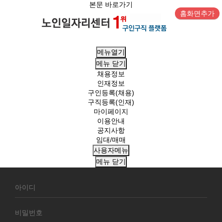
본문 바로가기
홈화면추가
메뉴열기
메뉴
닫기
채용정보
인재정보
구인등록(채용)
구직등록(인재)
마이페이지
이용안내
공지사항
임대/매매
사용자메뉴
메뉴
닫기
회
원
로
그
인