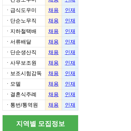
ㆍ
급식도우미
채용
인재
ㆍ
단순노무직
채용
인재
ㆍ
지하철택배
채용
인재
ㆍ
서류배달
채용
인재
ㆍ
단순생산직
채용
인재
ㆍ
사무보조원
채용
인재
ㆍ
보조시험감독
채용
인재
ㆍ
모델
채용
인재
ㆍ
결혼식주례
채용
인재
ㆍ
통번/통역원
채용
인재
지역별 모집정보