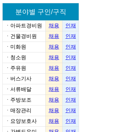
분야별 구인/구직
ㆍ
아파트경비원
채용
인재
ㆍ
건물경비원
채용
인재
ㆍ
미화원
채용
인재
ㆍ
청소원
채용
인재
ㆍ
주유원
채용
인재
ㆍ
버스기사
채용
인재
ㆍ
서류배달
채용
인재
ㆍ
주방보조
채용
인재
ㆍ
매장관리
채용
인재
ㆍ
요양보호사
채용
인재
ㆍ
간병도우미
채용
인재