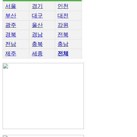
서울
경기
인천
부산
대구
대전
광주
울산
강원
경북
경남
전북
전남
충북
충남
제주
세종
전체